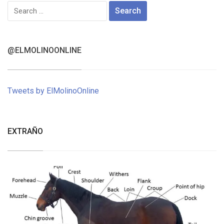
Search
for:
@ELMOLINOONLINE
Tweets by ElMolinoOnline
EXTRAÑO