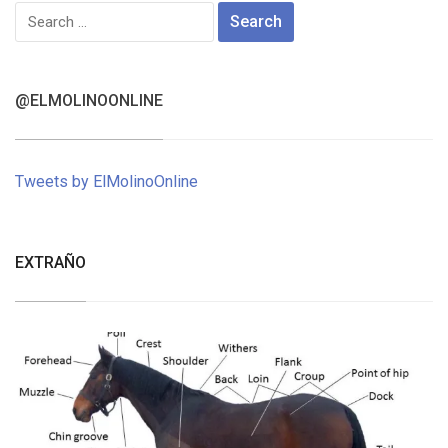
Search
for:
@ELMOLINOONLINE
Tweets by ElMolinoOnline
EXTRAÑO