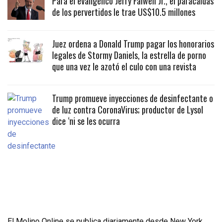
Para el evangélico Jerry Falwell Jr., el paracaidas
de los pervertidos le trae US$10.5 millones
Juez ordena a Donald Trump pagar los honorarios
legales de Stormy Daniels, la estrella de porno
que una vez le azotó el culo con una revista
Trump promueve inyecciones de desinfectante o
de luz contra CoronaVirus; productor de Lysol
dice ‘ni se les ocurra
El Molino Online se publica diariamente desde New York,