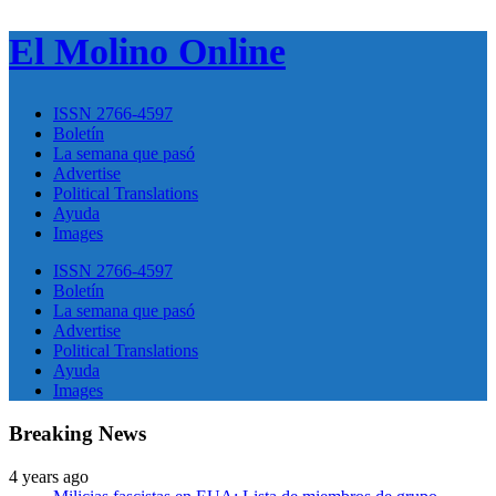
El Molino Online
ISSN 2766-4597
Boletín
La semana que pasó
Advertise
Political Translations
Ayuda
Images
ISSN 2766-4597
Boletín
La semana que pasó
Advertise
Political Translations
Ayuda
Images
Breaking News
4 years ago