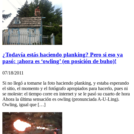
¿Todavía estás haciendo planking? Pero si eso ya
pasó: ¡ahora es ‘owling’ (en posición de buho)!
07/18/2011
Si no llegó a tomarse la foto haciendo planking, y estaba esperando
el sitio, el momento y el fotógrafo apropiados para hacerlo, pues ni
se moleste: el tiempo corre en internet y se le pasó su cuarto de hora
Ahora la última sensación es owling (pronunciada A-U-Ling).
Owling, igual que […]