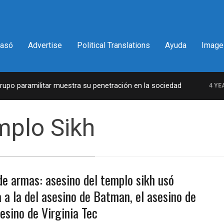
pasó
Advertise
Political Translations
Ayuda
Image
o paramilitar muestra su penetración en la sociedad
4 YEARS
mplo Sikh
de armas: asesino del templo sikh usó
a a la del asesino de Batman, el asesino de
esino de Virginia Tec