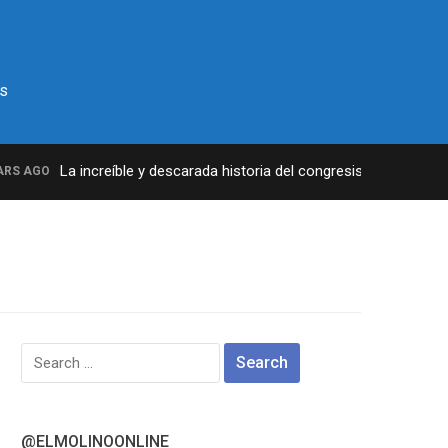
s
La increíble y descarada historia del congresista por NY Geor
 AGO
Search
for:
@ELMOLINOONLINE