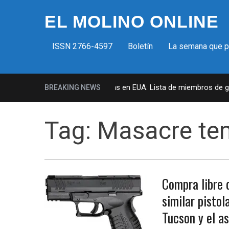
EL MOLINO ONLINE
ISSN 2766-4597
Boletín
La semana que 
Milicias fascistas en EUA: Lista de miembros de grup
BREAKING NEWS
Tag:
Masacre te
Compra libre 
similar pistol
Tucson y el as