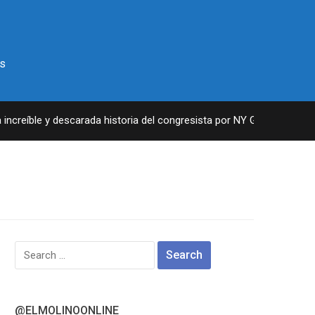
s
ncreíble y descarada historia del congresista por NY George Santos
Search
for:
@ELMOLINOONLINE