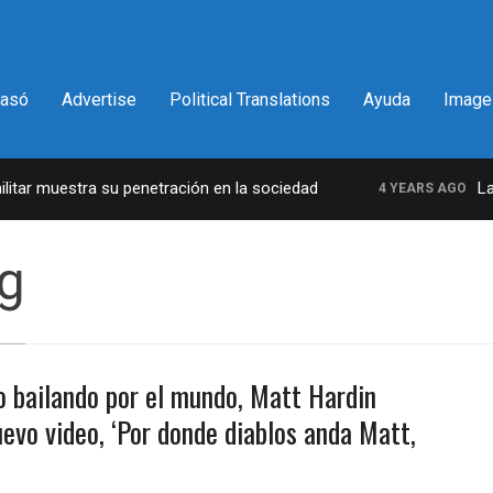
pasó
Advertise
Political Translations
Ayuda
Image
tar muestra su penetración en la sociedad
La i
4 YEARS AGO
g
o bailando por el mundo, Matt Hardin
evo video, ‘Por donde diablos anda Matt,