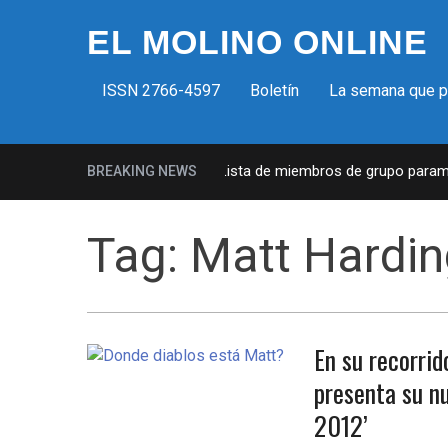
EL MOLINO ONLINE
ISSN 2766-4597
Boletín
La semana que 
Milicias fascistas en EUA: Lista de miembros de grupo paramili
BREAKING NEWS
Tag:
Matt Hardin
En su recorrid
presenta su nu
2012’