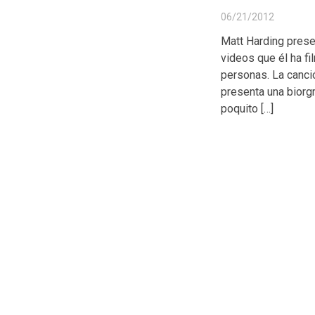
06/21/2012
Matt Harding presen
videos que él ha f
personas. La canció
presenta una biorg
poquito […]