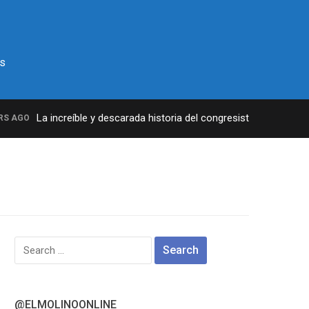
s
La increíble y descarada historia del congresista por NY Georg
AGO
Search
for:
@ELMOLINOONLINE