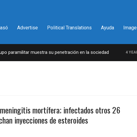
pasó
Advertise
Political Translations
Ayuda
Image
 paramilitar muestra su penetración en la sociedad
4 YEARS 
meningitis mortífera; infectados otros 26
chan inyecciones de esteroides