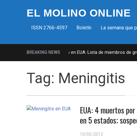
EL MOLINO ONLINE
ISSN 2766-4597
Boletín
La semana que 
Milicias fascistas en EUA: Lista de miembros de grupo
BREAKING NEWS
Tag:
Meningitis
EUA: 4 muertos por 
en 5 estados; sospe
10/05/2012