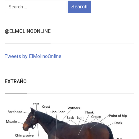
Search
for:
@ELMOLINOONLINE
Tweets by ElMolinoOnline
EXTRAÑO