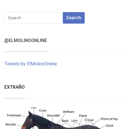
Search
for:
@ELMOLINOONLINE
Tweets by ElMolinoOnline
EXTRAÑO