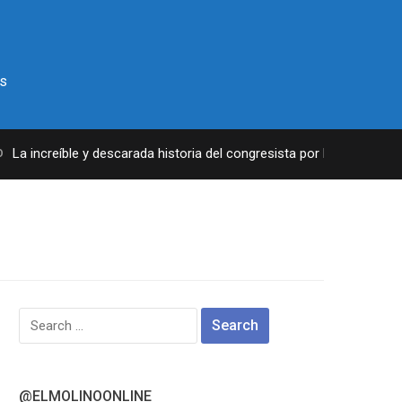
s
a increíble y descarada historia del congresista por NY George Sant
Search
for:
@ELMOLINOONLINE