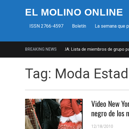
EL MOLINO ONLINE
ISSN 2766-4597
Boletín
La semana que 
Milicias fascistas en EUA: Lista de miembros de grupo param
BREAKING NEWS
Tag:
Moda Estad
Video New Yor
negro de los 
12/18/2010