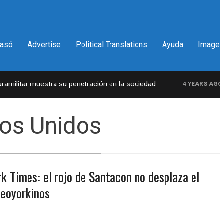
pasó
Advertise
Political Translations
Ayuda
Image
ilitar muestra su penetración en la sociedad
L
4 YEARS AGO
os Unidos
k Times: el rojo de Santacon no desplaza el
neoyorkinos