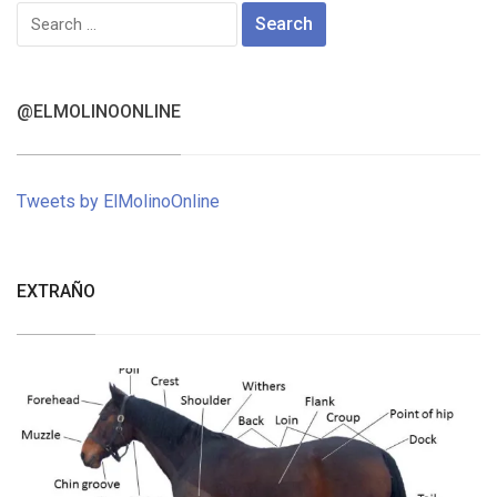
Search
for:
@ELMOLINOONLINE
Tweets by ElMolinoOnline
EXTRAÑO