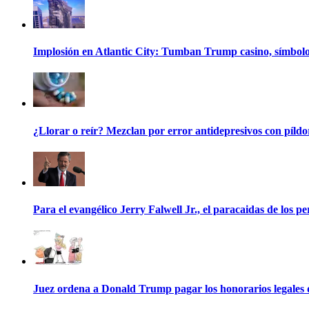
Implosión en Atlantic City: Tumban Trump casino, símbolo 
¿Llorar o reír? Mezclan por error antidepresivos con píldor
Para el evangélico Jerry Falwell Jr., el paracaidas de los p
Juez ordena a Donald Trump pagar los honorarios legales de