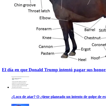
El día en que Donald Trump intentó pagar sus honorar
¿Loco de atar? O ¿tiene planeado un intento de golpe de e