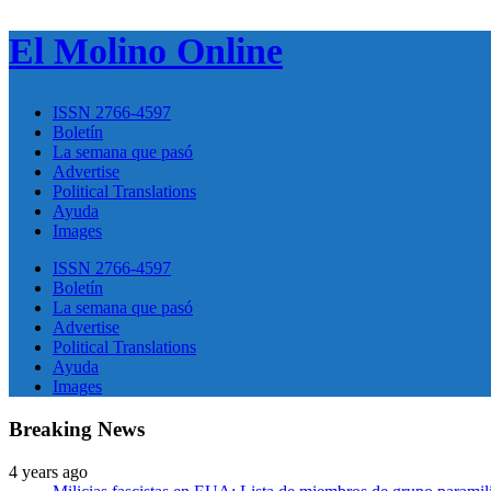
El Molino Online
ISSN 2766-4597
Boletín
La semana que pasó
Advertise
Political Translations
Ayuda
Images
ISSN 2766-4597
Boletín
La semana que pasó
Advertise
Political Translations
Ayuda
Images
Breaking News
4 years ago