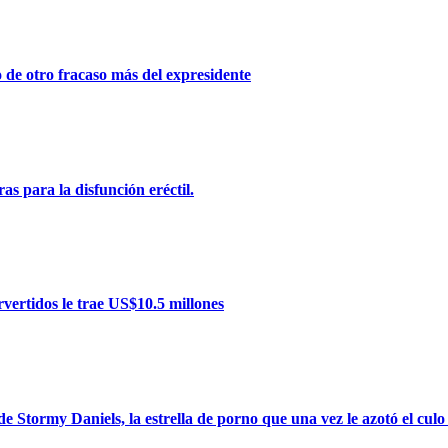
de otro fracaso más del expresidente
as para la disfunción eréctil.
ervertidos le trae US$10.5 millones
 Stormy Daniels, la estrella de porno que una vez le azotó el culo