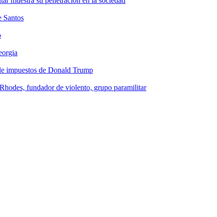
tar muestra su penetración en la sociedad
e Santos
o
eorgia
 de impuestos de Donald Trump
Rhodes, fundador de violento, grupo paramilitar