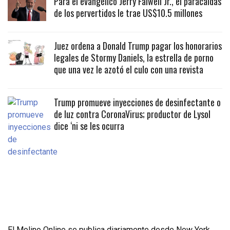
Para el evangélico Jerry Falwell Jr., el paracaidas
de los pervertidos le trae US$10.5 millones
Juez ordena a Donald Trump pagar los honorarios
legales de Stormy Daniels, la estrella de porno
que una vez le azotó el culo con una revista
Trump promueve inyecciones de desinfectante o
de luz contra CoronaVirus; productor de Lysol
dice ‘ni se les ocurra
El Molino Online se publica diariamente desde New York,