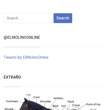
Search
for:
@ELMOLINOONLINE
Tweets by ElMolinoOnline
EXTRAÑO