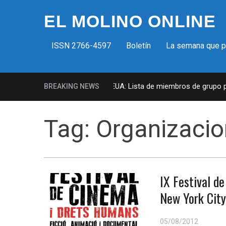
EL MOLINO ONLINE
ISSN 2766-4597
Boletín
La semana que 
Milicias fascistas en EUA: Lista de miembros de grupo para
BREAKING NEWS
Tag:
Organizaci
IX Festival d
New York City
05/08/2012