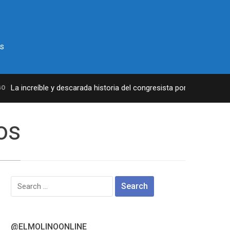
s
La increíble y descarada historia del congresista por NY George San
os
Search
for:
@ELMOLINOONLINE