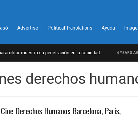
pasó
Advertise
Political Translations
Ayuda
Image
militar muestra su penetración en la sociedad
4 YEARS AGO
ones derechos human
e Cine Derechos Humanos Barcelona, París,