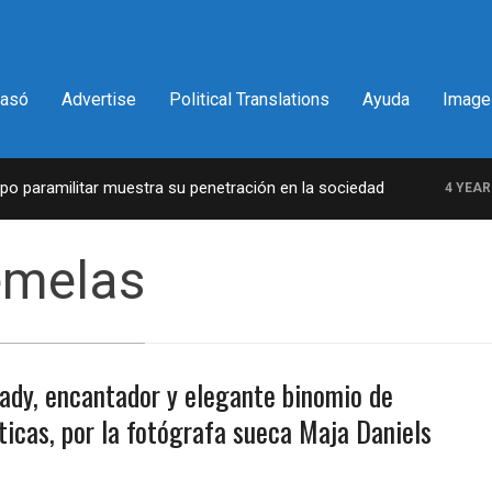
pasó
Advertise
Political Translations
Ayuda
Image
paramilitar muestra su penetración en la sociedad
4 YEARS A
emelas
dy, encantador y elegante binomio de
ticas, por la fotógrafa sueca Maja Daniels