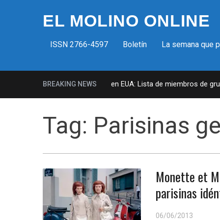
EL MOLINO ONLINE
ISSN 2766-4597
Boletín
La semana que 
Milicias fascistas en EUA: Lista de miembros de grupo 
BREAKING NEWS
Tag:
Parisinas g
Monette et Ma
parisinas idén
06/06/2013