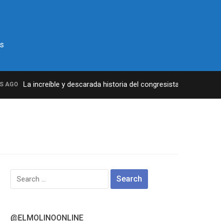
s
La increíble y descarada historia del congresista por NY George
GO
Search
for:
@ELMOLINOONLINE