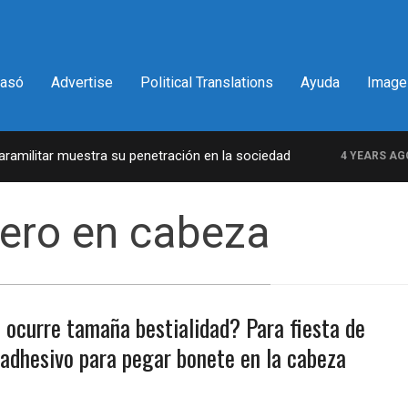
pasó
Advertise
Political Translations
Ayuda
Image
militar muestra su penetración en la sociedad
L
4 YEARS AGO
ero en cabeza
e ocurre tamaña bestialidad? Para fiesta de
 adhesivo para pegar bonete en la cabeza