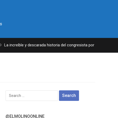
s
a increíble y descarada historia del congresista por NY George Sant
Search
for:
@ELMOLINOONLINE