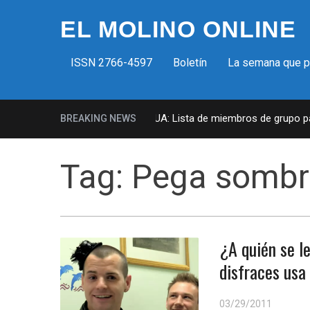
EL MOLINO ONLINE
ISSN 2766-4597
Boletín
La semana que 
Milicias fascistas en EUA: Lista de miembros de grupo para
BREAKING NEWS
Tag:
Pega sombr
¿A quién se l
disfraces usa
03/29/2011