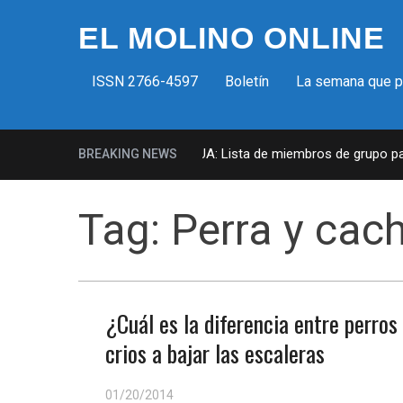
EL MOLINO ONLINE
ISSN 2766-4597
Boletín
La semana que 
Milicias fascistas en EUA: Lista de miembros de grupo param
BREAKING NEWS
Tag:
Perra y cac
¿Cuál es la diferencia entre perro
crios a bajar las escaleras
01/20/2014