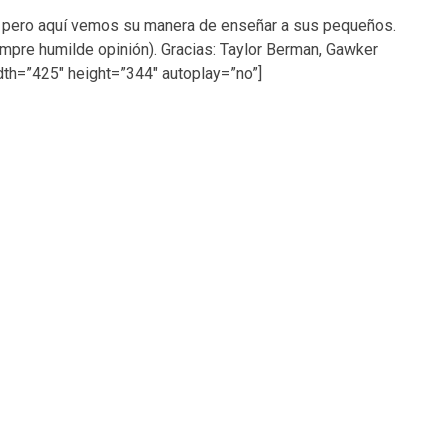
, pero aquí vemos su manera de enseñar a sus pequeños.
empre humilde opinión). Gracias: Taylor Berman, Gawker
h=”425″ height=”344″ autoplay=”no”]