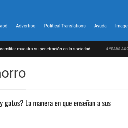
pasó
Advertise
Political Translations
Ayuda
Image
ilitar muestra su penetración en la sociedad
L
4 YEARS AGO
horro
s y gatos? La manera en que enseñan a sus