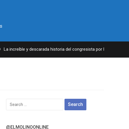
s
a increíble y descarada historia del congresista por NY George Sant
Search
for:
@ELMOLINOONLINE