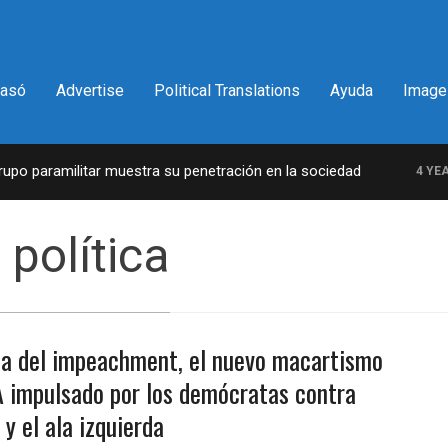
pasó
Advertise
Political Translations
Ayuda
Image
o paramilitar muestra su penetración en la sociedad
4 YEARS
política
a del impeachment, el nuevo macartismo
 impulsado por los demócratas contra
 y el ala izquierda