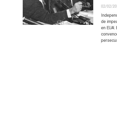
02/02/20
Independ
de impea
en EUA: E
convence
persecus