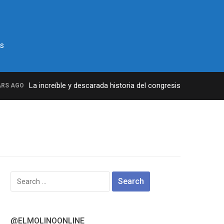
s
La increíble y descarada historia del congresista por NY Geor
 AGO
Search
for:
@ELMOLINOONLINE