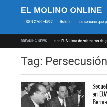
EL MOLINO ONLINE
ISSN 2766-4597
Boletín
La semana que 
Milicias fascistas en EUA: Lista de miembros de grup
BREAKING NEWS
Tag:
Persecusión 
Secuel
en EUA
Bernie