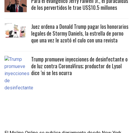
Para el evangélico Jerry Falwell Jr., el paracaidas
de los pervertidos le trae US$10.5 millones
Juez ordena a Donald Trump pagar los honorarios
legales de Stormy Daniels, la estrella de porno
que una vez le azotó el culo con una revista
Trump promueve inyecciones de desinfectante o
de luz contra CoronaVirus; productor de Lysol
dice ‘ni se les ocurra
El Molino Online se publica diariamente desde New York,