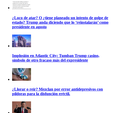
¿Loco de atar? O ¿tiene planeado un intento de golpe de
estado? Trump anda diciendo que lo ‘reinstalarán’ como
presidente en agosto
Implosión en Atlantic City: Tumban Trump casino,
símbolo de otro fracaso más del expresidente
¿Llorar o reír? Mezclan por error antidepresivos con
píldoras para la disfunción eréctil.