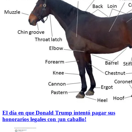
El día en que Donald Trump intentó pagar sus
honorarios legales con ¡un caballo!