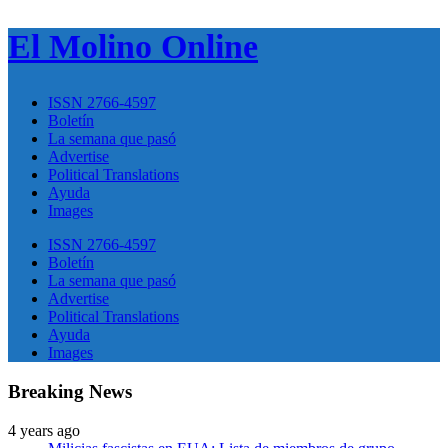
El Molino Online
ISSN 2766-4597
Boletín
La semana que pasó
Advertise
Political Translations
Ayuda
Images
ISSN 2766-4597
Boletín
La semana que pasó
Advertise
Political Translations
Ayuda
Images
Breaking News
4 years ago