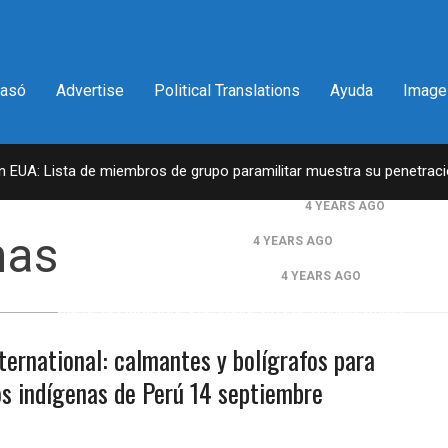
pasó
Advertise
Political Translations
Ayuda
Image
en EUA: Lista de miembros de grupo paramilitar muestra su penetrac
a del congresista por NY George Santos
4 YEARS AGO
nas
il lleva la firma del Trumpismo
4 YEARS AGO
en 2da vuelta electoral en Georgia
4 YEARS AGO
ntantes obtiene declaraciones de impuestos de Donald Trump
D.C. falla en contra Steward Rhodes, fundador de violento, grupo par
nternational: calmantes y bolígrafos para
os indígenas de Perú 14 septiembre