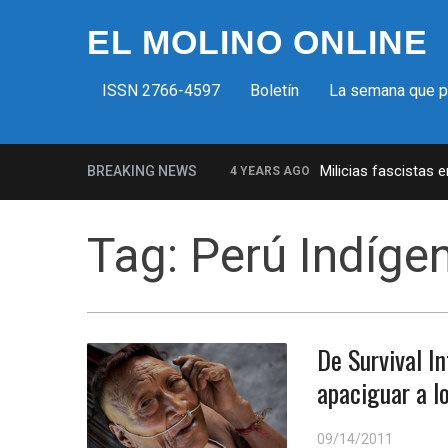
EL MOLINO ONLINE
ISSN 2766-4597
Boletín
La semana que 
Milicias fascistas 
BREAKING NEWS
4 YEARS AGO
La increíble y descarada histori
Tag:
Perú Indíge
Insurrección bolsonarista en Bras
Control del Senado EUA en juego 
¡Finalmente! Cámara de Represe
¡Culpable! Jurado en Washington 
De Survival I
apaciguar a l
09/14/2011