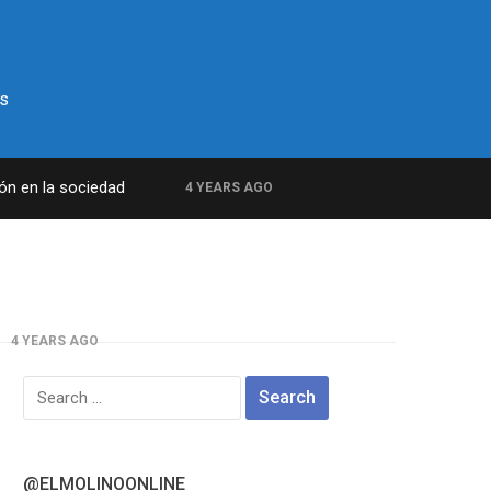
s
ión en la sociedad
4 YEARS AGO
4 YEARS AGO
amilitar
Search
for:
@ELMOLINOONLINE