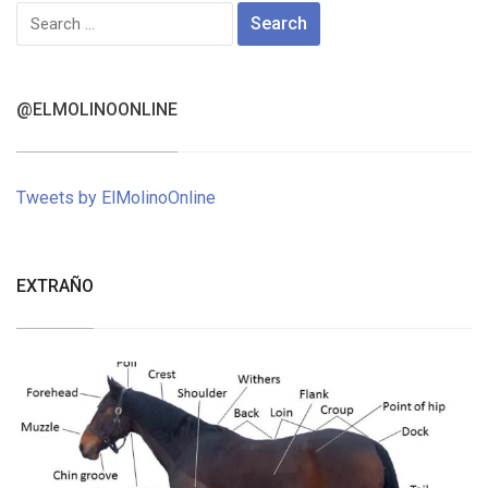
Search
for:
@ELMOLINOONLINE
Tweets by ElMolinoOnline
EXTRAÑO