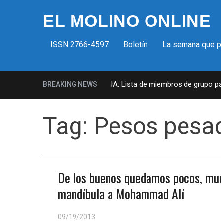
EL MOLINO ONLINE
ISSN 2766-4597
Boletín
La semana que 
Milicias fascistas en EUA: Lista de miembros de grupo param
BREAKING NEWS
Tag:
Pesos pesa
De los buenos quedamos pocos, mue
mandíbula a Mohammad Alí
09/19/2013