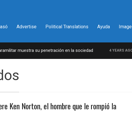
pasó
Advertise
Political Translations
Ayuda
Image
ilitar muestra su penetración en la sociedad
L
4 YEARS AGO
dos
re Ken Norton, el hombre que le rompió la