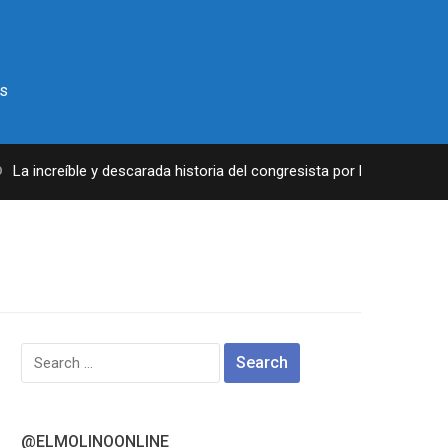
s
a increíble y descarada historia del congresista por NY George Sant
Search
for:
@ELMOLINOONLINE