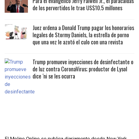
Para el evangélico Jerry Falwell Jr., el paracaidas
de los pervertidos le trae US$10.5 millones
Juez ordena a Donald Trump pagar los honorarios
legales de Stormy Daniels, la estrella de porno
que una vez le azotó el culo con una revista
Trump promueve inyecciones de desinfectante o
de luz contra CoronaVirus; productor de Lysol
dice ‘ni se les ocurra
El Molino Online se publica diariamente desde New York,