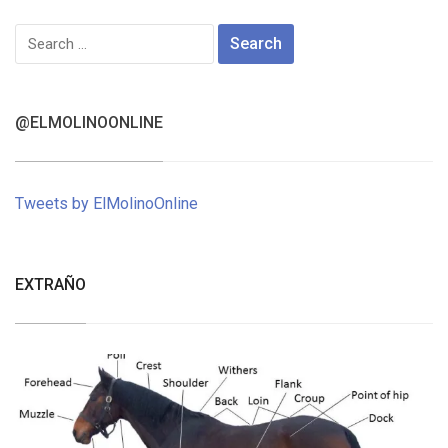
Search
for:
@ELMOLINOONLINE
Tweets by ElMolinoOnline
EXTRAÑO