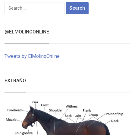
Search
for:
@ELMOLINOONLINE
Tweets by ElMolinoOnline
EXTRAÑO