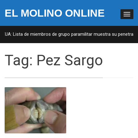
EL MOLINO ONLINE
 EUA: Lista de miembros de grupo paramilitar muestra su penetració
Tag:
Pez Sargo