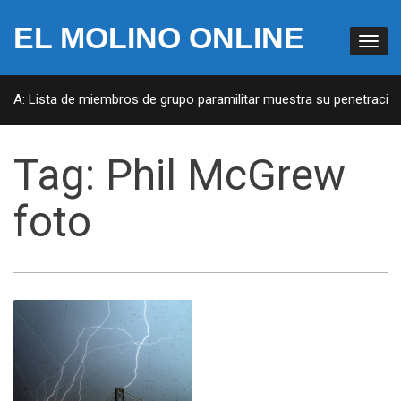
EL MOLINO ONLINE
EUA: Lista de miembros de grupo paramilitar muestra su penetración 
Tag:
Phil McGrew
foto