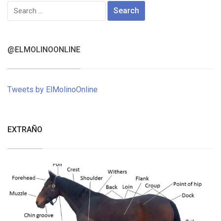
Search
for:
@ELMOLINOONLINE
Tweets by ElMolinoOnline
EXTRAÑO