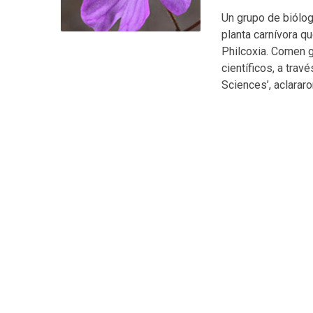
Un grupo de biólog
planta carnívora q
Philcoxia. Comen g
científicos, a trav
Sciences’, aclararo