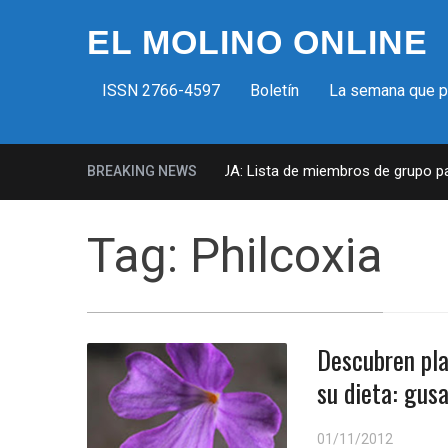
EL MOLINO ONLINE
ISSN 2766-4597
Boletín
La semana que 
Milicias fascistas en EUA: Lista de miembros de grupo param
BREAKING NEWS
Tag:
Philcoxia
Descubren pla
su dieta: gus
01/11/2012