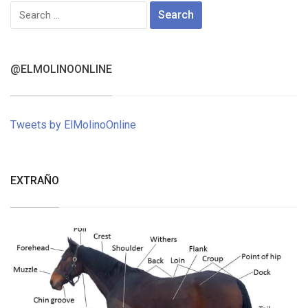
Search
for:
@ELMOLINOONLINE
Tweets by ElMolinoOnline
EXTRAÑO