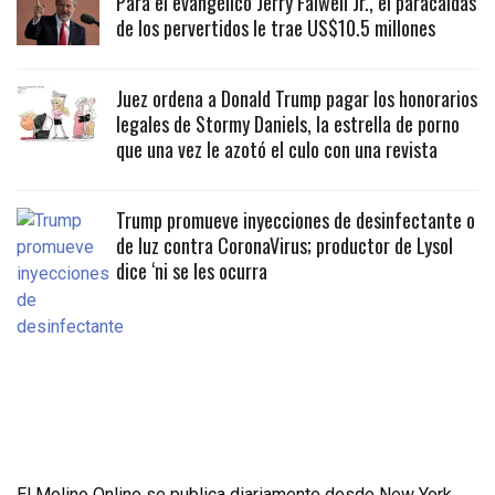
Para el evangélico Jerry Falwell Jr., el paracaidas
de los pervertidos le trae US$10.5 millones
Juez ordena a Donald Trump pagar los honorarios
legales de Stormy Daniels, la estrella de porno
que una vez le azotó el culo con una revista
Trump promueve inyecciones de desinfectante o
de luz contra CoronaVirus; productor de Lysol
dice ‘ni se les ocurra
El Molino Online se publica diariamente desde New York,