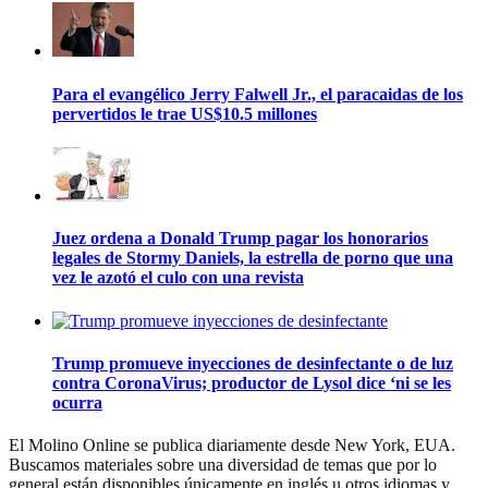
Para el evangélico Jerry Falwell Jr., el paracaidas de los
pervertidos le trae US$10.5 millones
Juez ordena a Donald Trump pagar los honorarios
legales de Stormy Daniels, la estrella de porno que una
vez le azotó el culo con una revista
Trump promueve inyecciones de desinfectante o de luz
contra CoronaVirus; productor de Lysol dice ‘ni se les
ocurra
El Molino Online se publica diariamente desde New York, EUA.
Buscamos materiales sobre una diversidad de temas que por lo
general están disponibles únicamente en inglés u otros idiomas y