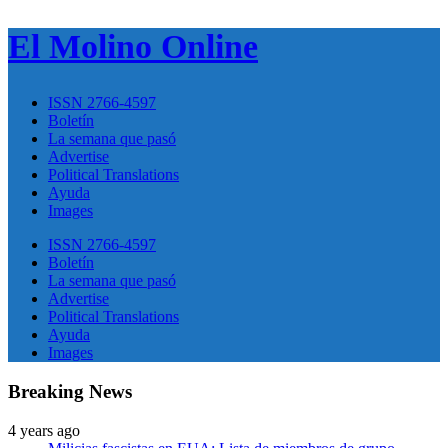
El Molino Online
ISSN 2766-4597
Boletín
La semana que pasó
Advertise
Political Translations
Ayuda
Images
ISSN 2766-4597
Boletín
La semana que pasó
Advertise
Political Translations
Ayuda
Images
Breaking News
4 years ago