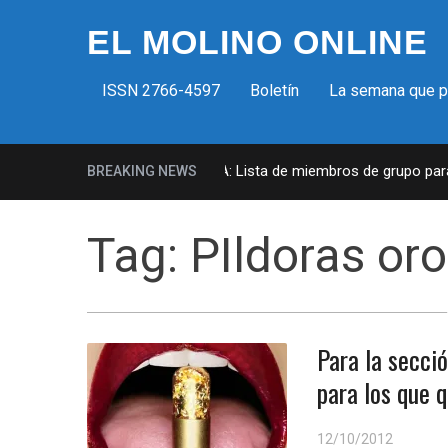
EL MOLINO ONLINE
ISSN 2766-4597
Boletín
La semana que 
Milicias fascistas en EUA: Lista de miembros de grupo parami
BREAKING NEWS
Tag:
PIldoras oro
Para la secci
para los que q
12/10/2012