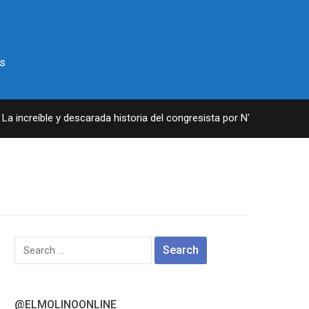
s
 increíble y descarada historia del congresista por NY George Santo
Search
for:
@ELMOLINOONLINE