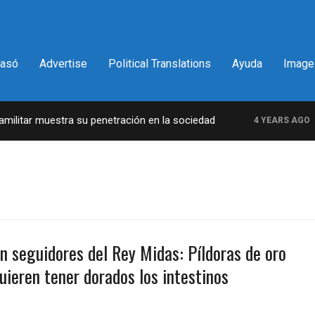
pasó
Advertise
Political Translations
Ayuda
Image
litar muestra su penetración en la sociedad
La
4 YEARS AGO
ón seguidores del Rey Midas: Píldoras de oro
uieren tener dorados los intestinos