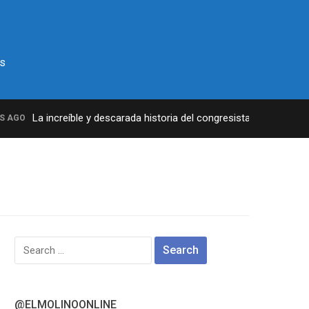
s
La increíble y descarada historia del congresista por NY George
GO
Search
for:
@ELMOLINOONLINE