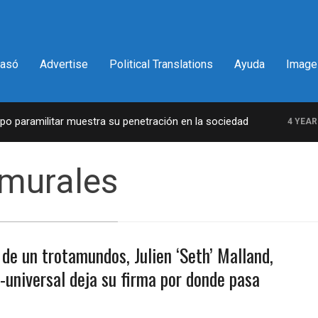
pasó
Advertise
Political Translations
Ayuda
Image
paramilitar muestra su penetración en la sociedad
4 YEARS A
 murales
 de un trotamundos, Julien ‘Seth’ Malland,
o-universal deja su firma por donde pasa