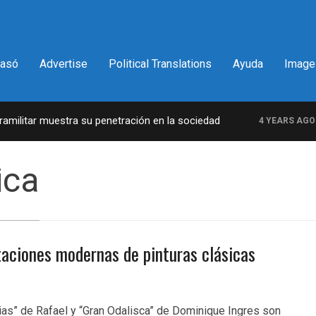
pasó
Advertise
Political Translations
Ayuda
Image
ilitar muestra su penetración en la sociedad
L
4 YEARS AGO
ica
etaciones modernas de pinturas clásicas
acias” de Rafael y “Gran Odalisca” de Dominique Ingres son