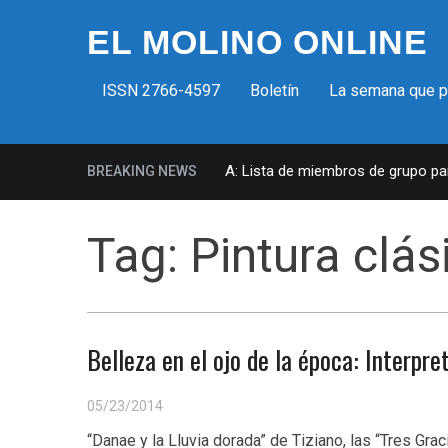
EL MOLINO ONLINE
ISSN 2766-4597
Boletín
La semana que 
Milicias fascistas en EUA: Lista de miembros de grupo param
BREAKING NEWS
Tag:
Pintura clás
Belleza en el ojo de la época: Interpr
05/23/2014
“Danae y la Lluvia dorada” de Tiziano, las “Tres Gr