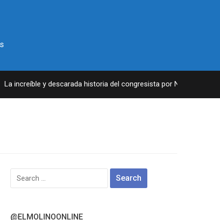
s
a increíble y descarada historia del congresista por NY George Sant
Search
for:
@ELMOLINOONLINE