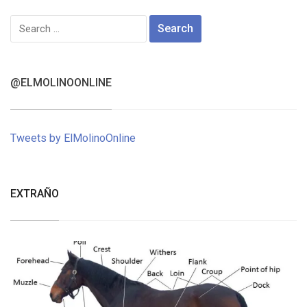
Search
for:
@ELMOLINOONLINE
Tweets by ElMolinoOnline
EXTRAÑO