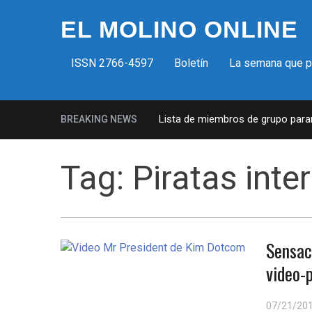
EL MOLINO ONLINE
ISSN 2766-4597
Boletín
La semana que 
Milicias fascistas en EUA: Lista de miembros de grupo paramil
BREAKING NEWS
Tag:
Piratas inte
Sensac
video-p
07/21/20