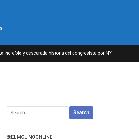
s
ncreíble y descarada historia del congresista por NY George Santos
Search
for:
@ELMOLINOONLINE