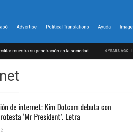
pasó
Advertise
Political Translations
Ayuda
Image
itar muestra su penetración en la sociedad
La i
4 YEARS AGO
rnet
ión de internet: Kim Dotcom debuta con
rotesta ‘Mr President’. Letra
12