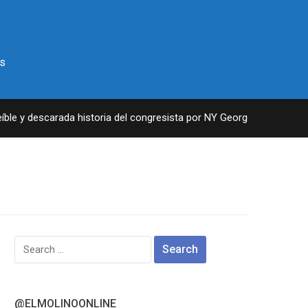
s
le y descarada historia del congresista por NY George Santos
Search
for:
@ELMOLINOONLINE