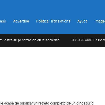
pasó
Advertise
Political Translations
Ayuda
Image
estra su penetración en la sociedad
La increíb
4 YEARS AGO
le acaba de publicar un retrato completo de un dinosaurio