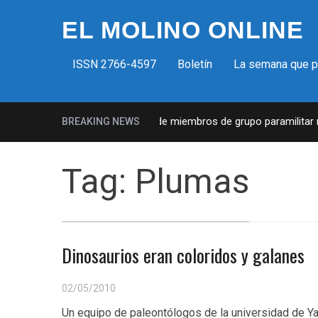
EL MOLINO ONLINE
ISSN 2766-4597
Boletín
La semana que 
ilicias fascistas en EUA: Lista de miembros de grupo paramilitar mu
BREAKING NEWS
Tag:
Plumas
Dinosaurios eran coloridos y galanes
02/05/2010
Un equipo de paleontólogos de la universidad de Ya