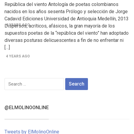
Control del Senado EUA en juego en 2da vuelta
República del viento Antología de poetas colombianos
nacidos en los años sesenta Prólogo y selección de Jorge
electoral en Georgia
Cadavid Ediciones Universidad de Antioquia Medellín, 2013
4 YEARS AGO
Dispersos, acríticos, afásicos, la gran mayoría de los
supuestos poetas de la “república del viento” han adoptado
¡Finalmente! Cámara de Representantes obtiene
diversas posturas delicuescentes a fin de no enfrentar ni
declaraciones de impuestos de Donald Trump
[…]
4 YEARS AGO
¡Culpable! Jurado en Washington D.C. falla en contra
Steward Rhodes, fundador de violento, grupo
Search
paramilitar
for:
@ELMOLINOONLINE
Tweets by ElMolinoOnline