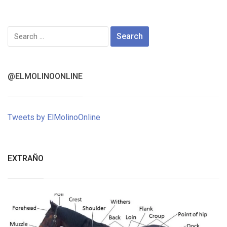
Search
for:
@ELMOLINOONLINE
Tweets by ElMolinoOnline
EXTRAÑO