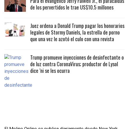
Para el evangélico Jerry Falwell Jr., el paracaidas
de los pervertidos le trae US$10.5 millones
Juez ordena a Donald Trump pagar los honorarios
legales de Stormy Daniels, la estrella de porno
que una vez le azotó el culo con una revista
Trump promueve inyecciones de desinfectante o
de luz contra CoronaVirus; productor de Lysol
dice ‘ni se les ocurra
El Molino Online se publica diariamente desde New York,