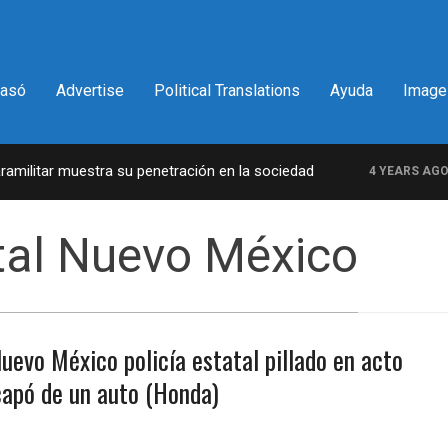
pasó
Advertise
Political Translations
Ayuda
Image
ilitar muestra su penetración en la sociedad
L
4 YEARS AGO
atal Nuevo México
uevo México policía estatal pillado en acto
capó de un auto (Honda)