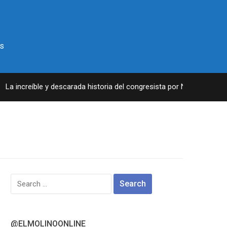
s
a increíble y descarada historia del congresista por NY George Sant
Search
for:
@ELMOLINOONLINE