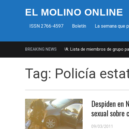
EL MOLINO ONLINE
ISSN 2766-4597
Boletín
La semana que 
Milicias fascistas en EUA: Lista de miembros de grupo param
BREAKING NEWS
Tag:
Policía est
Despiden en N
sexual sobre 
09/03/2011