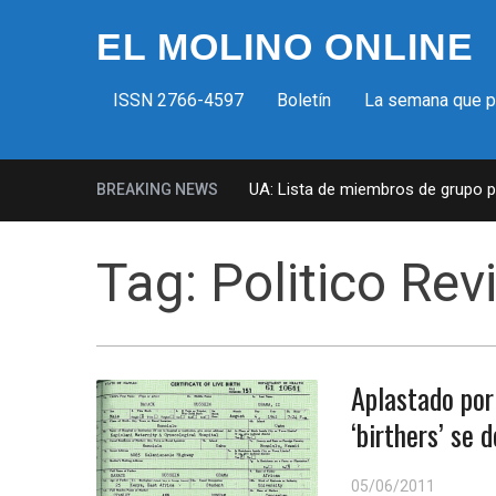
EL MOLINO ONLINE
ISSN 2766-4597
Boletín
La semana que 
Milicias fascistas en EUA: Lista de miembros de grupo para
BREAKING NEWS
Tag:
Politico Rev
Aplastado por
‘birthers’ se
05/06/2011