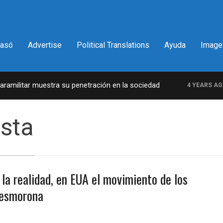
pasó
Advertise
Political Translations
Ayuda
Image
militar muestra su penetración en la sociedad
4 YEARS AGO
ista
 la realidad, en EUA el movimiento de los
 desmorona