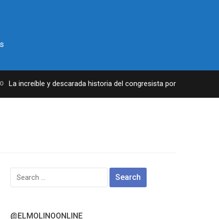
s
La increíble y descarada historia del congresista por NY George San
Search
for:
@ELMOLINOONLINE