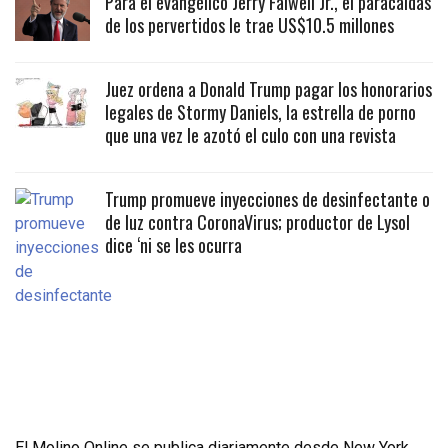
Para el evangélico Jerry Falwell Jr., el paracaidas
de los pervertidos le trae US$10.5 millones
Juez ordena a Donald Trump pagar los honorarios
legales de Stormy Daniels, la estrella de porno
que una vez le azotó el culo con una revista
Trump promueve inyecciones de desinfectante o
de luz contra CoronaVirus; productor de Lysol
dice ‘ni se les ocurra
El Molino Online se publica diariamente desde New York,