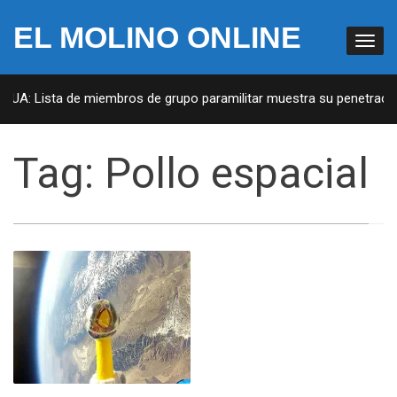
EL MOLINO ONLINE
 EUA: Lista de miembros de grupo paramilitar muestra su penetración
Tag:
Pollo espacial