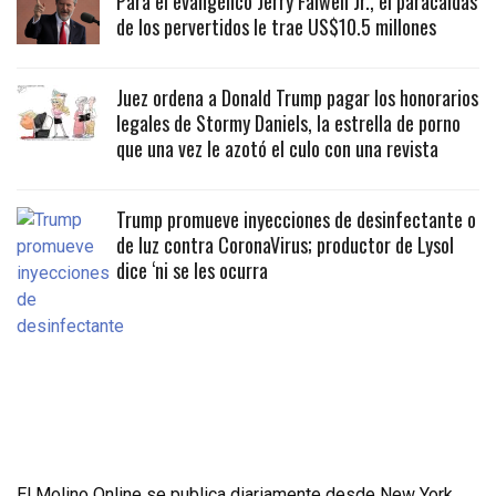
Para el evangélico Jerry Falwell Jr., el paracaidas
de los pervertidos le trae US$10.5 millones
Juez ordena a Donald Trump pagar los honorarios
legales de Stormy Daniels, la estrella de porno
que una vez le azotó el culo con una revista
Trump promueve inyecciones de desinfectante o
de luz contra CoronaVirus; productor de Lysol
dice ‘ni se les ocurra
El Molino Online se publica diariamente desde New York,