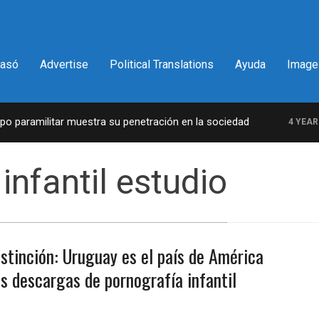
pasó
Advertise
Political Translations
Ayuda
Image
paramilitar muestra su penetración en la sociedad
4 YEARS A
infantil estudio
stinción: Uruguay es el país de América
s descargas de pornografía infantil