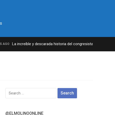
s
La increíble y descarada historia del congresista por NY George
GO
Search
for:
@ELMOLINOONLINE