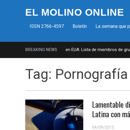
EL MOLINO ONLINE
ISSN 2766-4597
Boletín
La semana que 
Milicias fascistas en EUA: Lista de miembros de grupo 
BREAKING NEWS
Tag:
Pornografía 
Lamentable di
Latina con má
04/09/2013