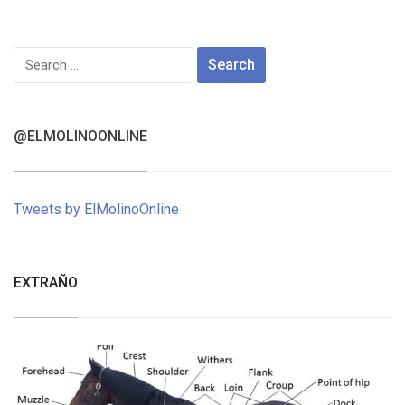
Search
for:
@ELMOLINOONLINE
Tweets by ElMolinoOnline
EXTRAÑO