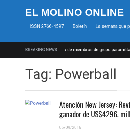
EL MOLINO ONLINE
ISSN 2766-4597
Boletín
La semana que 
Milicias fascistas en EUA: Lista de miembros de grupo paramilitar 
BREAKING NEWS
Tag:
Powerball
Atención New Jersey: Revi
ganador de US$4296. millo
05/09/2016