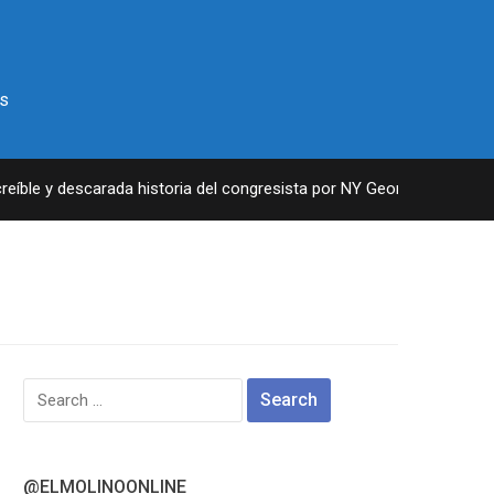
s
ble y descarada historia del congresista por NY George Santos
Search
for:
@ELMOLINOONLINE