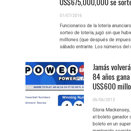
US$675,000,000 se sorte
01/07/2016
Funcionarios de la lotería anunciar
sorteo de lotería, jugó sin que hu
milllones (que después de impuest
sábado entrante. Los números del m
Jamás volverá 
84 años gana 
US$600 millo
06/06/2013
Gloria Mackensey, 
el boleto ganador
boleto en un supe
mantenido secreta 