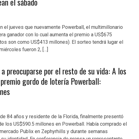
an el sábado
on el jueves que nuevamente Powerball, el multimillonario
biera ganador con lo cual aumenta el premio a US$675
os son como US$413 millones). El sorteo tendrá lugar el
iércoles fueron 2, […]
a preocuparse por el resto de su vida: A los
premio gordo de lotería Powerball:
nes
de 84 años y residente de la Florida, finalmente presentó
 de los US$590.5 millones en Powerball. Había comprado el
rmercado Publix en Zephyrhills y durante semanas
su identidad. En conferencia de prensa un representante