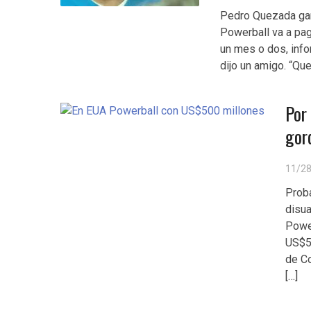
Pedro Quezada gan
Powerball va a pag
un mes o dos, info
dijo un amigo. “Que
Por
gor
11/2
Proba
disua
Power
US$50
de Co
[…]