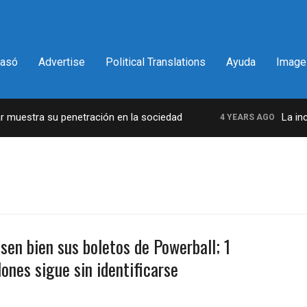
pasó
Advertise
Political Translations
Ayuda
Image
muestra su penetración en la sociedad
La increí
4 YEARS AGO
sen bien sus boletos de Powerball; 1
nes sigue sin identificarse