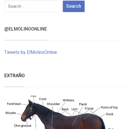
Search
for:
@ELMOLINOONLINE
Tweets by ElMolinoOnline
EXTRAÑO